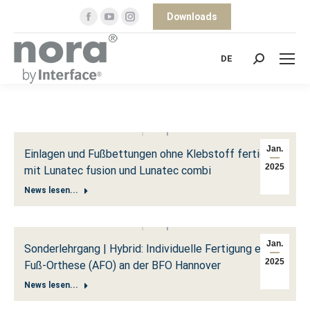
Facebook
YouTube
Instagram
Downloads
page
page
page
opens
opens
opens
DE
Search:
in
in
in
new
new
new
window
window
window
Jan.
Einlagen und Fußbettungen ohne Klebstoff fertigen:
2025
mit Lunatec fusion und Lunatec combi
News lesen...
Jan.
Sonderlehrgang | Hybrid: Individuelle Fertigung einer
2025
Fuß-Orthese (AFO) an der BFO Hannover
News lesen...