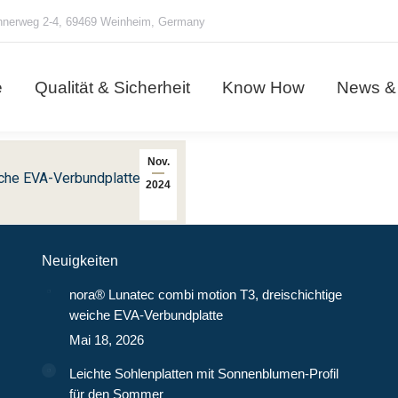
nerweg 2-4, 69469 Weinheim, Germany
e
Qualität & Sicherheit
Know How
News &
e
Qualität & Sicherheit
Know How
News &
Nov.
iche EVA-Verbundplatte
2024
Neuigkeiten
nora® Lunatec combi motion T3, dreischichtige
weiche EVA-Verbundplatte
Mai 18, 2026
Leichte Sohlenplatten mit Sonnenblumen-Profil
für den Sommer