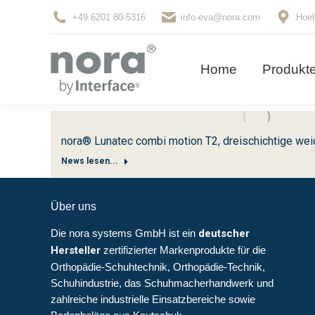
+49 6201 80-5316
info-eva@nora.com
Hoeh
Home
Produkt
Home
Produkt
nora® Lunatec combi motion T2, dreischichtige we
News lesen...
Über uns
Die nora systems GmbH ist ein
deutscher
Hersteller
zertifizierter Markenprodukte für die
Orthopädie-Schuhtechnik, Orthopädie-Technik,
Schuhindustrie, das Schuhmacherhandwerk und
zahlreiche industrielle Einsatzbereiche sowie